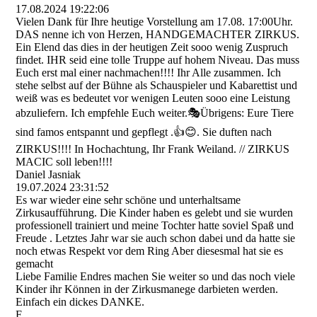
17.08.2024
19:22:06
Vielen Dank für Ihre heutige Vorstellung am 17.08. 17:00Uhr.
DAS nenne ich von Herzen, HANDGEMACHTER ZIRKUS.
Ein Elend das dies in der heutigen Zeit sooo wenig Zuspruch
findet. IHR seid eine tolle Truppe auf hohem Niveau. Das muss
Euch erst mal einer nachmachen!!!! Ihr Alle zusammen. Ich
stehe selbst auf der Bühne als Schauspieler und Kabarettist und
weiß was es bedeutet vor wenigen Leuten sooo eine Leistung
abzuliefern. Ich empfehle Euch weiter.🎭Übrigens: Eure Tiere
sind famos entspannt und gepflegt .👍😊. Sie duften nach
ZIRKUS!!!! In Hochachtung, Ihr Frank Weiland. // ZIRKUS
MACIC soll leben!!!!
Daniel Jasniak
19.07.2024
23:31:52
Es war wieder eine sehr schöne und unterhaltsame
Zirkusaufführung. Die Kinder haben es gelebt und sie wurden
professionell trainiert und meine Tochter hatte soviel Spaß und
Freude . Letztes Jahr war sie auch schon dabei und da hatte sie
noch etwas Respekt vor dem Ring Aber diesesmal hat sie es
gemacht
Liebe Familie Endres machen Sie weiter so und das noch viele
Kinder ihr Können in der Zirkusmanege darbieten werden.
Einfach ein dickes DANKE.
F